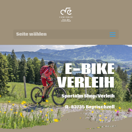
Seite wählen
E-BIKE
VERLEIH
Sportalm Shop/Verleih
D-83735 Bayrischzell