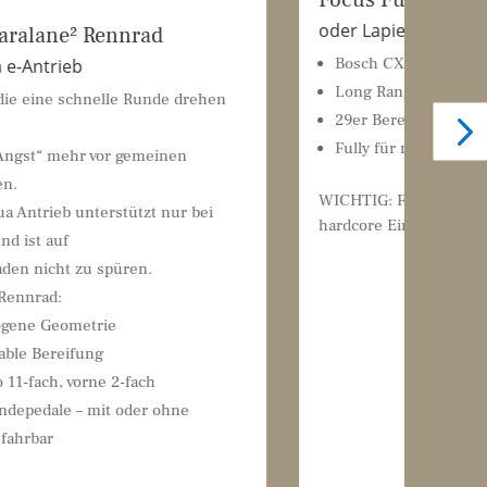
oder Lapierre Overvolt
nrad
Bosch CX Gen4 Antrieb
Long Range Batterie mit 625 Wh
 Runde drehen
29er Bereifung für Touren
Fully für max. Komfort
emeinen
WICHTIG: Fahren im Park oder sonstiger
ützt nur bei
hardcore Einsatz nicht erlaubt.
en.
fach
der ohne